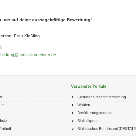
n uns auf deine aussagekräftige Bewerbung!
erson: Frau Kießling
l:
tbildung@statistik.sachsen.de
Verwandte Portale
ht
Gesundheitsberichterstattung
sum
Wahlen
Bevölkerungsmonitor
hutz
Statistikportal
freiheit
Statistisches Bundesamt (DESTATI