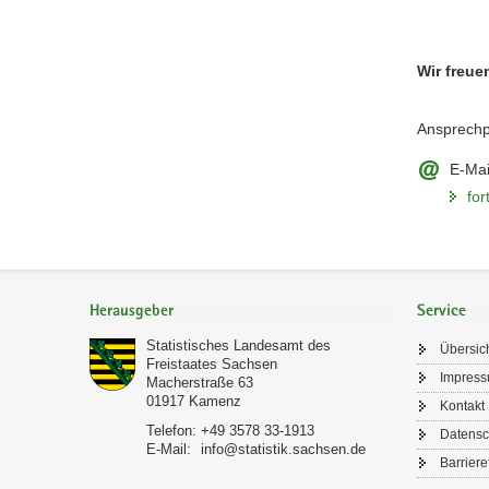
Wir freue
Ansprechp
E-Mai
for
Footer-
Bereich
Herausgeber
Service
Statistisches Landesamt des
Übersic
Freistaates Sachsen
Impres
Macherstraße 63
01917
Kamenz
Kontakt
Telefon:
+49 3578 33-1913
Datensc
E-Mail:
info@statistik.sachsen.de
Barriere