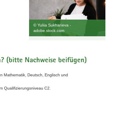
© Yuliia Sukharieva -
adobe.stock.com
? (bitte Nachweise beifügen)
rn Mathematik, Deutsch, Englisch und
em Qualifizierungsniveau C2.