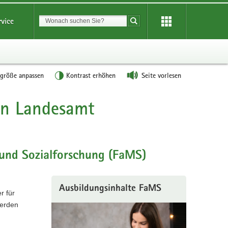
Suchbegriff
rvice
Suche starten
tgröße anpassen
Kontrast erhöhen
Seite vorlesen
en Landesamt
 und Sozialforschung (FaMS)
Ausbildungsinhalte FaMS
r für
werden