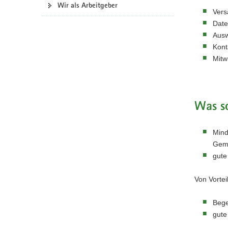
Wir als Arbeitgeber
a
Vers
v
Date
i
Ausw
g
Kont
a
Mitw
t
i
o
Was so
n
Mind
Geme
gute
Von Vorteil
Bege
gute