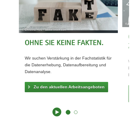
a
Zu den aktuellen
v
Arbeitsangeboten
i
Zu den
© Who
g
angebotenen
© Christina Horz - adobe.stock.com
a
Ausbildungsberufen
O
t
OHNE SIE KEINE FAKTEN.
Z
i
o
Wir suchen Verstärkung in der Fachstatistik für
n
Wi
die Datenerhebung, Datenaufbereitung und
Fa
Datenanalyse.
F
Zu den aktuellen Arbeitsangeboten