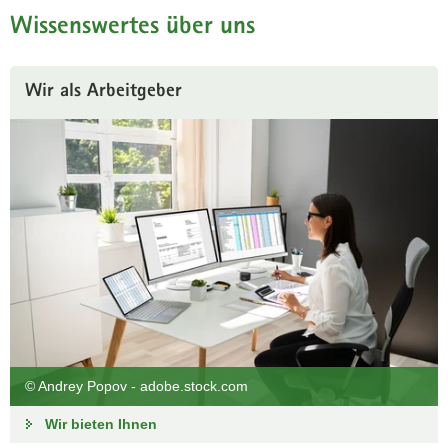
Wissenswertes über uns
Wir als Arbeitgeber
OHNE SIE KEINE FAKTEN.
Wir suchen Verstärkung in der Fachstatistik für die
Datenerhebung, Datenaufbereitung und Datenanalyse.
© Andrey Popov - adobe.stock.com
Zu den aktuellen Arbeitsangeboten
Wir bieten Ihnen