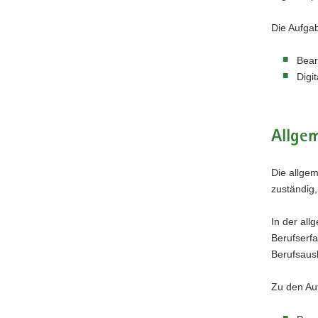
Die Aufga
Bear
Digi
Allge
Die allgem
zuständig,
In der all
Berufserfa
Berufsausb
Zu den Au