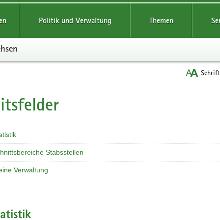
reifende
en
Politik und Verwaltung
Themen
Se
chsen
Schrif
itsfelder
t
tistik
nittsbereiche Stabsstellen
eine Verwaltung
atistik