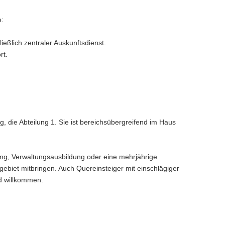
e:
ießlich zentraler Auskunftsdienst.
rt.
g, die Abteilung 1. Sie ist bereichsübergreifend im Haus
dung, Verwaltungsausbildung oder eine mehrjährige
ebiet mitbringen. Auch Quereinsteiger mit einschlägiger
nd willkommen.