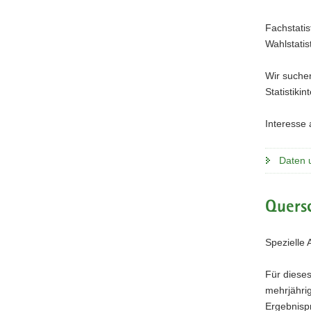
a
Fachstatis
v
Wahlstatis
i
g
Wir suchen
a
Statistiki
t
i
Interesse
o
n
Daten 
Quersc
Spezielle 
Für dieses
mehrjährig
Ergebnisp